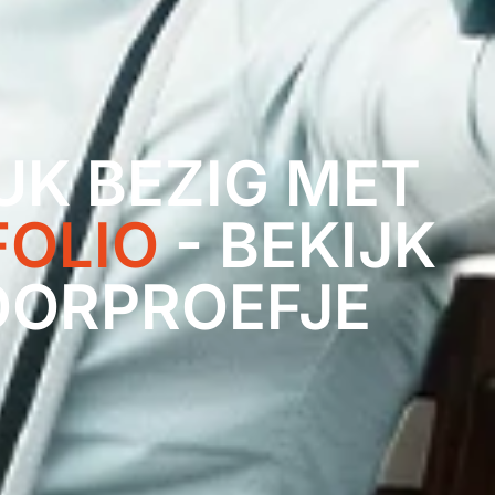
UK BEZIG MET
FOLIO
- BEKIJK
OORPROEFJE