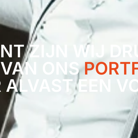
NT ZIJN WIJ DR
 VAN ONS
PORT
R ALVAST EEN V